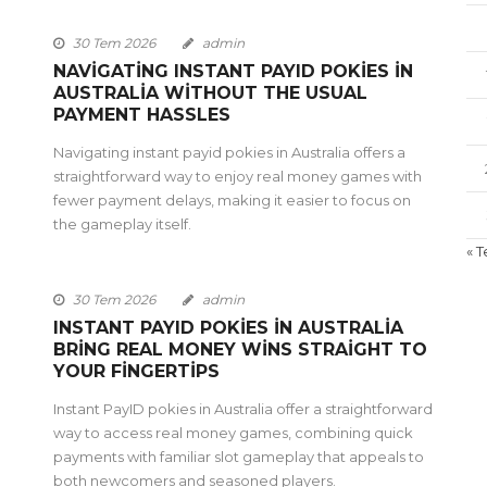
30 Tem 2026
admin
NAVIGATING INSTANT PAYID POKIES IN
AUSTRALIA WITHOUT THE USUAL
PAYMENT HASSLES
Navigating instant payid pokies in Australia offers a
straightforward way to enjoy real money games with
fewer payment delays, making it easier to focus on
the gameplay itself.
« 
30 Tem 2026
admin
INSTANT PAYID POKIES IN AUSTRALIA
BRING REAL MONEY WINS STRAIGHT TO
YOUR FINGERTIPS
Instant PayID pokies in Australia offer a straightforward
way to access real money games, combining quick
payments with familiar slot gameplay that appeals to
both newcomers and seasoned players.