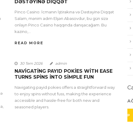
DƏSTƏYINƏ DIQQƏT
Pinco Casino: İcmanın İştirakına və Dəstəyinə Diqqət
n
Salam, mənim adım Elşən Abasovdur, bu gün sizə
onlayn Pinco Casino haqqında danışacağam. Bu
kazino,...
READ MORE
30 Tem 2026
admin
NAVIGATING PAYID POKIES WITH EASE
TURNS SPINS INTO SIMPLE FUN
C
Navigating payid pokies offers a straightforward way
də
to enjoy spins without fuss, making the experience
accessible and hassle-free for both new and
A
a,
seasoned players.
P