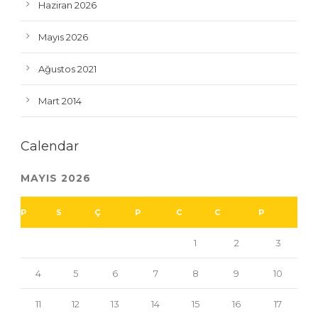
Haziran 2026
Mayıs 2026
Ağustos 2021
Mart 2014
Calendar
MAYIS 2026
P
S
Ç
P
C
C
P
1
2
3
4
5
6
7
8
9
10
11
12
13
14
15
16
17