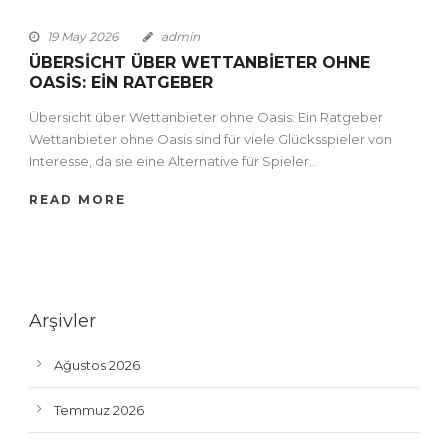
19 May 2026
admin
ÜBERSICHT ÜBER WETTANBIETER OHNE
OASIS: EIN RATGEBER
Übersicht über Wettanbieter ohne Oasis: Ein Ratgeber
Wettanbieter ohne Oasis sind für viele Glücksspieler von
Interesse, da sie eine Alternative für Spieler...
READ MORE
Arşivler
Ağustos 2026
Temmuz 2026