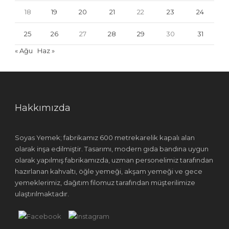
18
19
20
21
22
23
24
25
26
27
28
29
30
31
« Ağu
Haz »
Hakkımızda
Soyas Yemek; fabrikamız 600 metrekarelik kapalı alan
olarak inşa edilmiştir. Tasarımı, modern gıda bandına uygun
olarak yapılmış fabrikamızda, uzman personelimiz tarafından
hazırlanan kahvaltı, öğle yemeği, akşam yemeği ve gece
yemeklerimiz, dağıtım filomuz tarafından müşterilimize
ulaştırılmaktadır.