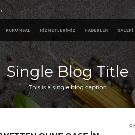
m
KURUMSAL
HIZMETLERIMIZ
HABERLER
GALERI
Single Blog Title
This is a single blog caption
S