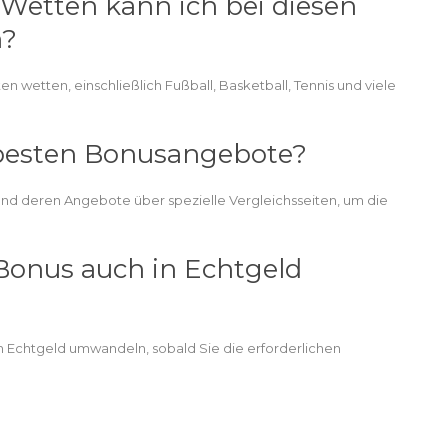
 Wetten kann ich bei diesen
n?
en wetten, einschließlich Fußball, Basketball, Tennis und viele
e besten Bonusangebote?
nd deren Angebote über spezielle Vergleichsseiten, um die
Bonus auch in Echtgeld
in Echtgeld umwandeln, sobald Sie die erforderlichen