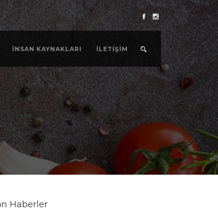
İNSAN KAYNAKLARI
İLETIŞIM
on Haberler