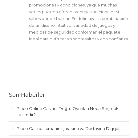
promociones y condiciones, ya que muchas
veces pueden ofrecer ventajas adicionales si
sabes dónde buscar. En definitiva, la combinación
de un diseño intuitivo, variedad de juegos y
medidas de seguridad conforman el paquete
ideal para disfrutar sin sobresaltos y con confianza.
Son Haberler
Pinco Online Casino: Doğru Oyunları Necə Seçmək
Lazımdır?
Pinco Casino: İcmanın İştirakına və Dəstəyinə Diqqət