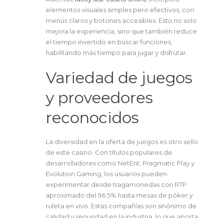
elementos visuales simples pero efectivos, con
menús claros y botones accesibles. Esto no solo
mejora la experiencia, sino que también reduce
el tiempo invertido en buscar funciones,
habilitando más tiempo para jugar y disfrutar.
Variedad de juegos
y proveedores
reconocidos
La diversidad en la oferta de juegos es otro sello
de este casino. Con títulos populares de
desarrolladores como NetEnt, Pragmatic Play y
Evolution Gaming, los usuarios pueden
experimentar desde tragamonedas con RTP
aproximado del 96.5% hasta mesas de póker y
ruleta en vivo. Estas compañías son sinónimo de
calidad y seguridad en la industria, lo que aporta