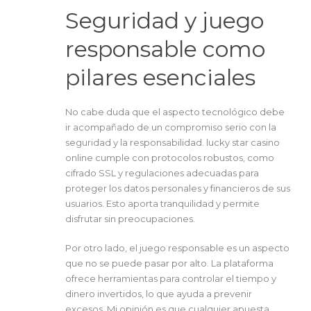
Seguridad y juego
responsable como
pilares esenciales
No cabe duda que el aspecto tecnológico debe
ir acompañado de un compromiso serio con la
seguridad y la responsabilidad. lucky star casino
online cumple con protocolos robustos, como
cifrado SSL y regulaciones adecuadas para
proteger los datos personales y financieros de sus
usuarios. Esto aporta tranquilidad y permite
disfrutar sin preocupaciones.
Por otro lado, el juego responsable es un aspecto
que no se puede pasar por alto. La plataforma
ofrece herramientas para controlar el tiempo y
dinero invertidos, lo que ayuda a prevenir
excesos. Mi opinión es que cualquier apuesta