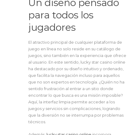
Un diseño pensado
para todos los
jugadores
El atractivo principal de cualquier plataforma de
juego en línea no solo reside en su catálogo de
juegos, sino también en la experiencia que ofrece
al usuario. En este sentido, lucky star casino online
ha destacado por su diseño intuitivo y ordenado,
que facilita la navegación incluso para aquellos
que no son expertos en tecnología. ¿Quién no ha
sentido frustración al entrar a un sitio donde
encontrar lo que busca es una misión imposible?
Aquí, la interfaz limpia permite acceder a los
juegos y servicios sin complicaciones, logrando
que la diversión no se interrumpa por problemas
técnicos.
Además,
lucky star casino online
incorpora