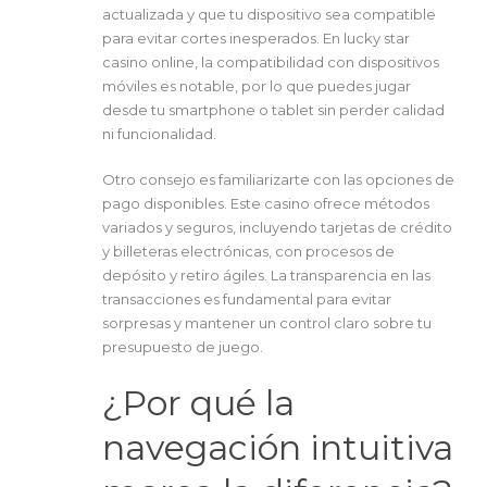
actualizada y que tu dispositivo sea compatible
para evitar cortes inesperados. En lucky star
casino online, la compatibilidad con dispositivos
móviles es notable, por lo que puedes jugar
desde tu smartphone o tablet sin perder calidad
ni funcionalidad.
Otro consejo es familiarizarte con las opciones de
pago disponibles. Este casino ofrece métodos
variados y seguros, incluyendo tarjetas de crédito
y billeteras electrónicas, con procesos de
depósito y retiro ágiles. La transparencia en las
transacciones es fundamental para evitar
sorpresas y mantener un control claro sobre tu
presupuesto de juego.
¿Por qué la
navegación intuitiva