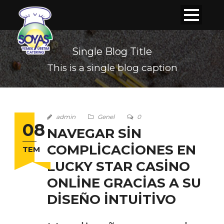
Single Blog Title
This is a single blog caption
admin
Genel
0
08
NAVEGAR SIN
COMPLICACIONES EN
TEM
LUCKY STAR CASINO
ONLINE GRACIAS A SU
DISEÑO INTUITIVO