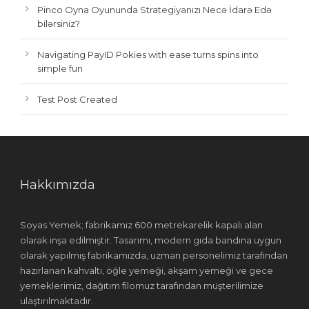
Pinco Oyna Oyununda Strategiyanızı Necə İdarə Edə
bilərsiniz?
Navigating PayID Pokies with ease turns spins into
simple fun
Test Post Created
Hakkımızda
Soyas Yemek; fabrikamız 600 metrekarelik kapalı alan
olarak inşa edilmiştir. Tasarımı, modern gıda bandına uygun
olarak yapılmış fabrikamızda, uzman personelimiz tarafından
hazırlanan kahvaltı, öğle yemeği, akşam yemeği ve gece
yemeklerimiz, dağıtım filomuz tarafından müşterilimize
ulaştırılmaktadır.