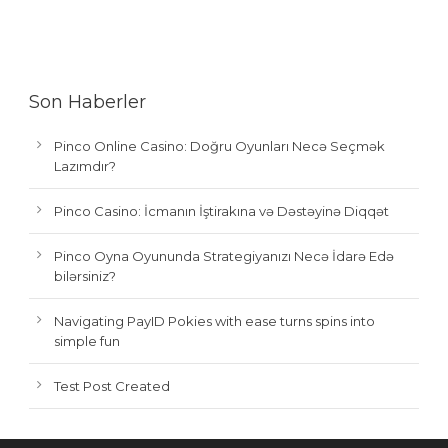
Son Haberler
Pinco Online Casino: Doğru Oyunları Necə Seçmək
Lazımdır?
Pinco Casino: İcmanın İştirakına və Dəstəyinə Diqqət
Pinco Oyna Oyununda Strategiyanızı Necə İdarə Edə
bilərsiniz?
Navigating PayID Pokies with ease turns spins into
simple fun
Test Post Created