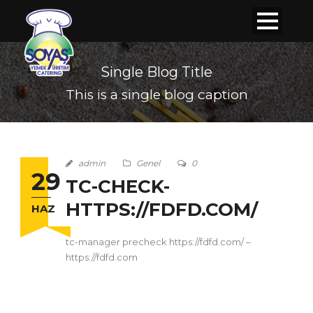
Single Blog Title
This is a single blog caption
admin
Genel
0
29
TC-CHECK-
HTTPS://FDFD.COM/
HAZ
tc-manager precheck https://fdfd.com/ –
https://fdfd.com